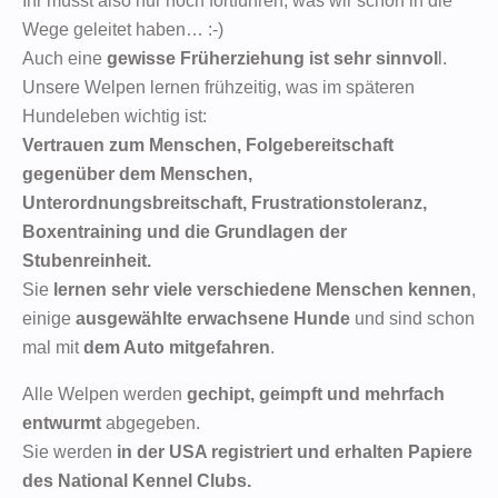
Ihr müsst also nur noch fortführen, was wir schon in die
Wege geleitet haben… :-)
Auch eine
gewisse Früherziehung ist sehr sinnvol
l.
Unsere Welpen lernen frühzeitig, was im späteren
Hundeleben wichtig ist:
Vertrauen zum Menschen, Folgebereitschaft
gegenüber dem Menschen,
Unterordnungsbreitschaft, Frustrationstoleranz,
Boxentraining und die Grundlagen der
Stubenreinheit.
Sie
lernen sehr viele verschiedene Menschen kennen
,
einige
ausgewählte erwachsene Hunde
und sind schon
mal mit
dem Auto mitgefahren
.
Alle Welpen werden
gechipt, geimpft und mehrfach
entwurmt
abgegeben.
Sie werden
in der USA registriert und erhalten Papiere
des National Kennel Clubs.